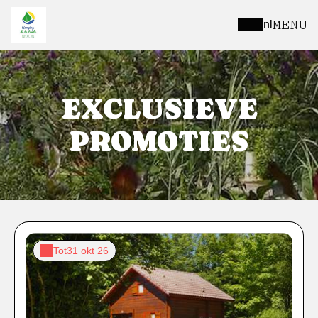
MENU
nl
EXCLUSIEVE
PROMOTIES
Tot
31 okt 26