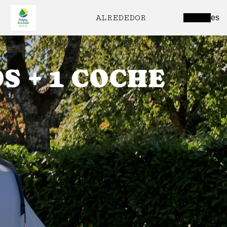
ALREDEDOR
es
S + 1 COCHE