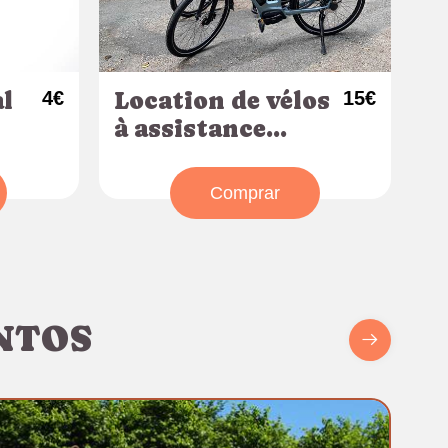
l
4€
Location de vélos
15€
à assistance
électrique
Comprar
NTOS