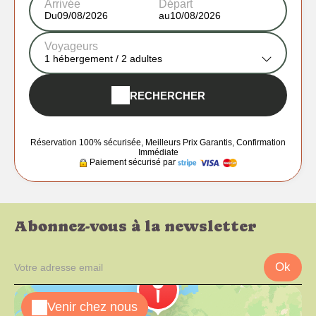
Arrivée
Départ
Du
au
Voyageurs
1
hébergement /
2
adultes
RECHERCHER
Réservation 100% sécurisée, Meilleurs Prix Garantis, Confirmation
Immédiate
Paiement sécurisé par
Abonnez-vous à la newsletter
Ok
Venir chez nous